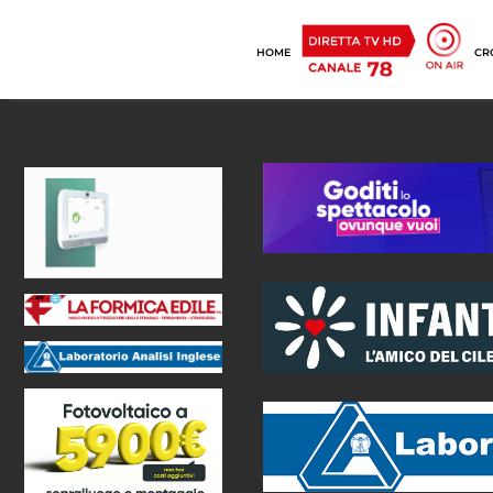
HOME
CR