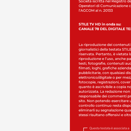
Società iscritta nel Registro de
Operatori di Comunicazione c
l’AGCOM al n. 20133
STILE TV HD in onda su:
CANALE 78 DEL DIGITALE T
La riproduzione dei contenuti
giornalistici della testata STI
riservata. Pertanto, è vietata l
riproduzione e l’uso, anche par
testi, fotografie, contenuti au
filmati, loghi, grafiche aziendal
pubblicitarie, con qualsiasi di
elettronico/digitale o per mez
fotocopie, registrazioni, cover
quanto è ascrivibile a copia n
autorizzata. La redazione non
responsabile dei commenti pr
sito. Non potendo esercitare 
controllo continuo resta dispo
eliminarli su segnalazione qual
stessi risultano offensivi e oltr