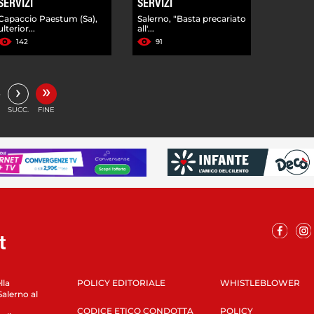
SERVIZI
SERVIZI
Capaccio Paestum (Sa),
Salerno, "Basta precariato
ulterior...
all'...
142
91
»
›
…
SUCC.
FINE
lla
POLICY EDITORIALE
WHISTLEBLOWER
Salerno al
CODICE ETICO CONDOTTA
POLICY