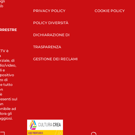
gli
/o
PRIVACY POLICY
COOKIE POLICY
POLICY DIVERSITÀ
ERRESTRE
DICHIARAZIONE DI
TRASPARENZA
LETV è
a
GESTIONE DEI RECLAMI
ziale, di
dio/video,
i e
spositivo
zo di
 e tutto
on
 è
esenti sul
un
nibile ad
ora gli
aggiosi.