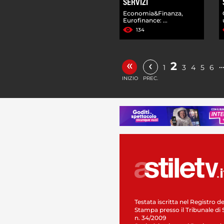
SERVIZI
Economia&Finanza,
Eurofinance: ...
134
«
‹
2
1
3
4
5
6
INIZIO
PREC.
Testata iscritta nel Registro de
Stampa presso il Tribunale di 
n. 34/2009