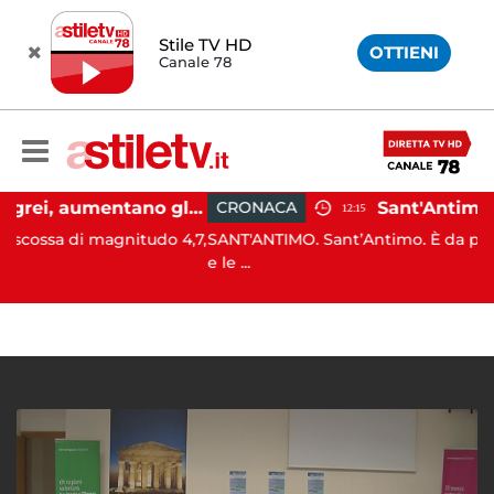
Stile TV HD
OTTIENI
Canale 78
Campi Flegrei, aumentano gli sfollati e infuria lo scontro politico
CRONACA
12:15
i magnitudo 4,7,
SANT'ANTIMO. Sant’Antimo. È da poco trascors
e le ...