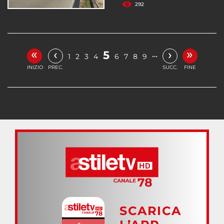
292
«
»
‹
›
5
…
1
2
3
4
6
7
8
9
INIZIO
PREC.
SUCC.
FINE
SCARICA