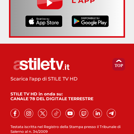
L’APP
Scarica l'app di STILE TV HD
STILE TV HD in onda su:
CANALE 78 DEL DIGITALE TERRESTRE
Testata iscritta nel Registro della Stampa presso il Tribunale di
Salerno al n. 34/2009