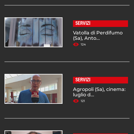
SERVIZI
Vatolla di Perdifumo
(Sa), Anto...
124
SERVIZI
Agropoli (Sa), cinema:
luglio d...
121