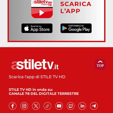
SCARICA
L’APP
Scarica l'app di STILE TV HD
STILE TV HD in onda su:
CANALE 78 DEL DIGITALE TERRESTRE