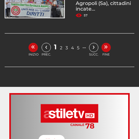
Agropoli (Sa), cittadini
incate...
57
«
»
‹
›
1
…
2
3
4
5
INIZIO
PREC.
SUCC.
FINE