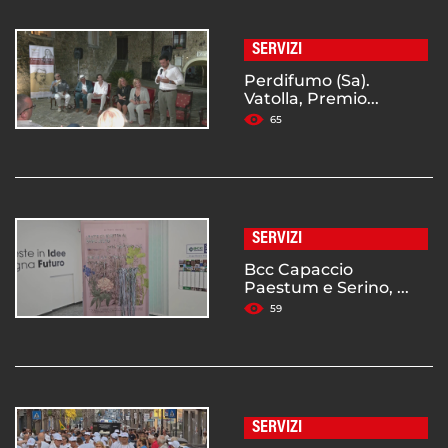
SERVIZI
Perdifumo (Sa).
Vatolla, Premio...
65
SERVIZI
Bcc Capaccio
Paestum e Serino, ...
59
SERVIZI