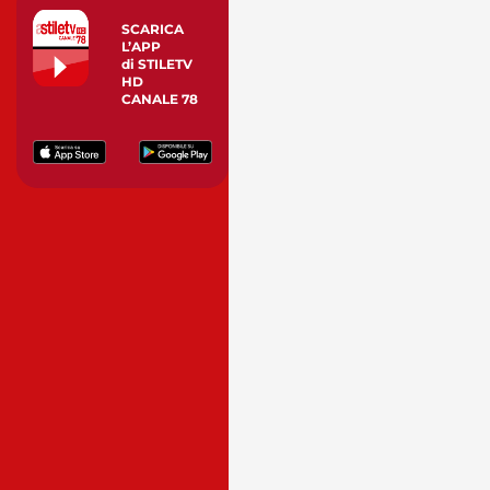
SCARICA
L’APP
di STILETV
HD
CANALE 78