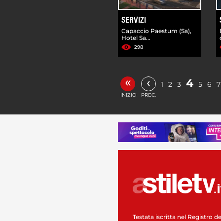
SERVIZI
Capaccio Paestum (Sa),
Hotel Sa...
298
«
‹
4
1
2
3
5
6
7
INIZIO
PREC.
Testata iscritta nel Registro de