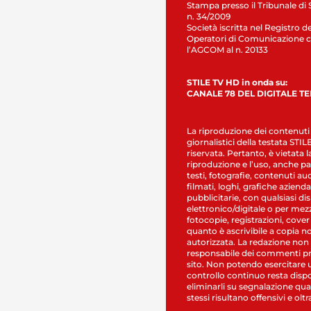
Stampa presso il Tribunale di 
n. 34/2009
Società iscritta nel Registro de
Operatori di Comunicazione c
l’AGCOM al n. 20133
STILE TV HD in onda su:
CANALE 78 DEL DIGITALE T
La riproduzione dei contenuti
giornalistici della testata STI
riservata. Pertanto, è vietata l
riproduzione e l’uso, anche par
testi, fotografie, contenuti au
filmati, loghi, grafiche aziendal
pubblicitarie, con qualsiasi di
elettronico/digitale o per mez
fotocopie, registrazioni, cover
quanto è ascrivibile a copia n
autorizzata. La redazione non
responsabile dei commenti pr
sito. Non potendo esercitare 
controllo continuo resta dispo
eliminarli su segnalazione qual
stessi risultano offensivi e oltr