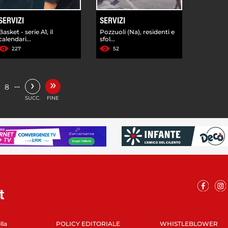
SERVIZI
SERVIZI
Basket - serie A1, il
Pozzuoli (Na), residenti e
calendari...
sfol...
227
52
»
›
…
8
SUCC.
FINE
lla
POLICY EDITORIALE
WHISTLEBLOWER