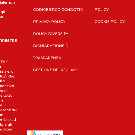
Salerno al
CODICE ETICO CONDOTTA
POLICY
gli
/o
PRIVACY POLICY
COOKIE POLICY
POLICY DIVERSITÀ
ERRESTRE
DICHIARAZIONE DI
TRASPARENZA
LETV è
a
GESTIONE DEI RECLAMI
ziale, di
dio/video,
i e
spositivo
zo di
 e tutto
on
 è
esenti sul
un
nibile ad
ora gli
aggiosi.