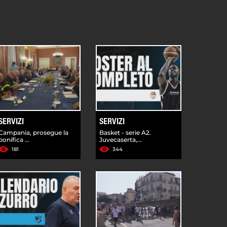
SERVIZI
SERVIZI
Campania, prosegue la
Basket - serie A2.
bonifica ...
Juvecaserta,...
181
344