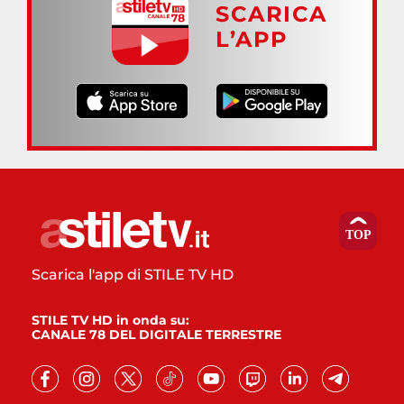
SCARICA
L’APP
Scarica l'app di STILE TV HD
STILE TV HD in onda su:
CANALE 78 DEL DIGITALE TERRESTRE