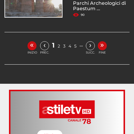
Parchi Archeologici di
Paestum ...
90
«
»
‹
›
1
…
2
3
4
5
INIZIO
PREC.
SUCC.
FINE