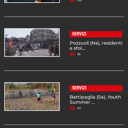
193
SERVIZI
Pozzuoli (Na), residenti
e sfol...
35
SERVIZI
Battipaglia (Sa), Youth
Summer ...
47