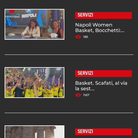
SERVIZI
Napoli Women
Basket, Bocchetti:...
185
SERVIZI
Basket. Scafati, al via
la sest...
1167
SERVIZI