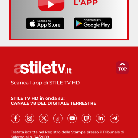
L’APP
Scarica l'app di STILE TV HD
STILE TV HD in onda su:
CANALE 78 DEL DIGITALE TERRESTRE
Testata iscritta nel Registro della Stampa presso il Tribunale di
Salerno al n. 34/2009