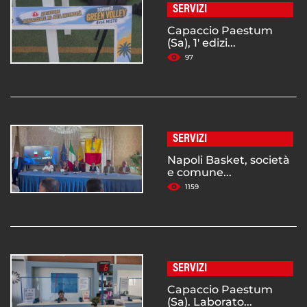
SERVIZI
Capaccio Paestum
(Sa), 1' edizi...
97
SERVIZI
Napoli Basket, società
e comune...
1159
SERVIZI
Capaccio Paestum
(Sa). Laborato...