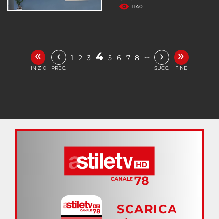
1140
«
»
‹
›
4
…
1
2
3
5
6
7
8
INIZIO
PREC.
SUCC.
FINE
SCARICA