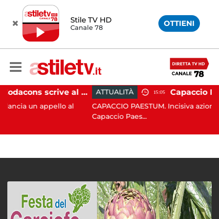
Stile TV HD
OTTIENI
Canale 78
Paestum, Codacons scrive al ministro Giuli: "Rilanciare scavi dell'Anfiteatro nell'area archeologica"
ATTUALITÀ
15:05
n appello al
CAPACCIO PAESTUM. Incisiva azione del Com
Capaccio Paes...