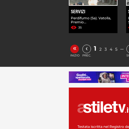
SERVIZI
Perdifumo (Sa). Vatolla,
Premio...
35
«
‹
1
…
2
3
4
5
INIZIO
PREC.
S
Testata iscritta nel Registro de