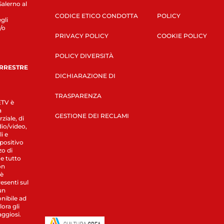
Salerno al
CODICE ETICO CONDOTTA
POLICY
gli
/o
PRIVACY POLICY
COOKIE POLICY
POLICY DIVERSITÀ
ERRESTRE
DICHIARAZIONE DI
TRASPARENZA
LETV è
a
GESTIONE DEI RECLAMI
ziale, di
dio/video,
i e
spositivo
zo di
 e tutto
on
 è
esenti sul
un
nibile ad
ora gli
aggiosi.