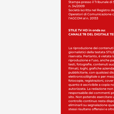
Stampa presso il Tribunale di 
n. 34/2009
Società iscritta nel Registro de
Operatori di Comunicazione c
l’AGCOM al n. 20133
STILE TV HD in onda su:
CANALE 78 DEL DIGITALE T
La riproduzione dei contenuti
giornalistici della testata STI
riservata. Pertanto, è vietata l
riproduzione e l’uso, anche par
testi, fotografie, contenuti au
filmati, loghi, grafiche aziendal
pubblicitarie, con qualsiasi di
elettronico/digitale o per mez
fotocopie, registrazioni, cover
quanto è ascrivibile a copia n
autorizzata. La redazione non
responsabile dei commenti pr
sito. Non potendo esercitare 
controllo continuo resta dispo
eliminarli su segnalazione qual
stessi risultano offensivi e oltr