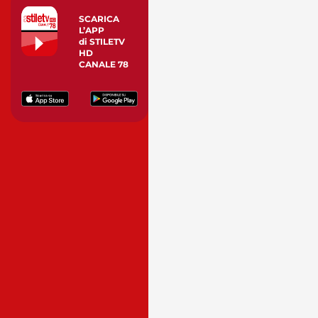
SCARICA
L’APP
di STILETV
HD
CANALE 78