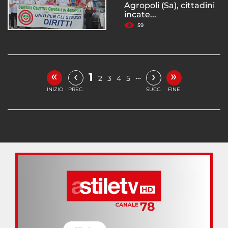
Agropoli (Sa), cittadini
incate...
59
«
»
‹
›
1
…
2
3
4
5
INIZIO
PREC.
SUCC.
FINE