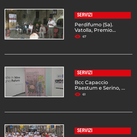
SERVIZI
Perdifumo (Sa).
Vatolla, Premio...
67
SERVIZI
Bcc Capaccio
Paestum e Serino, ...
61
SERVIZI