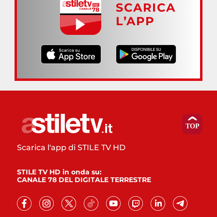
SCARICA
L’APP
Scarica l'app di STILE TV HD
STILE TV HD in onda su:
CANALE 78 DEL DIGITALE TERRESTRE