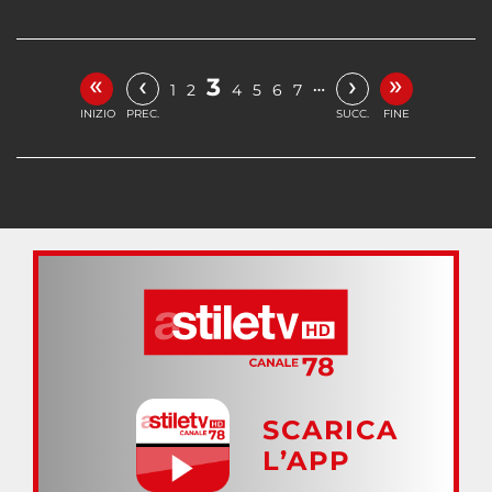
«
»
‹
›
3
…
1
2
4
5
6
7
INIZIO
PREC.
SUCC.
FINE
SCARICA
L’APP