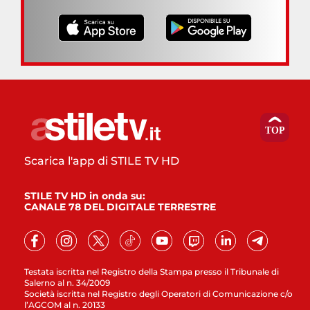
Scarica l'app di STILE TV HD
STILE TV HD in onda su:
CANALE 78 DEL DIGITALE TERRESTRE
Testata iscritta nel Registro della Stampa presso il Tribunale di
Salerno al n. 34/2009
Società iscritta nel Registro degli Operatori di Comunicazione c/o
l’AGCOM al n. 20133