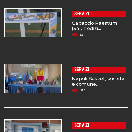
SERVIZI
Capaccio Paestum
(Sa), 1' edizi...
92
SERVIZI
Napoli Basket, società
e comune...
1128
SERVIZI