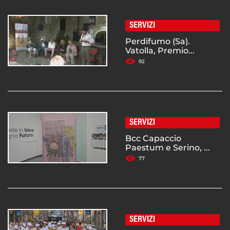
SERVIZI
Perdifumo (Sa).
Vatolla, Premio...
92
SERVIZI
Bcc Capaccio
Paestum e Serino, ...
77
SERVIZI