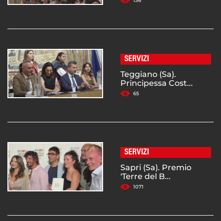
136
SERVIZI
Teggiano (Sa).
Principessa Cost...
65
SERVIZI
Sapri (Sa). Premio
'Terre del B...
1071