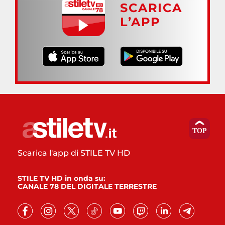
SCARICA
L’APP
Scarica l'app di STILE TV HD
STILE TV HD in onda su:
CANALE 78 DEL DIGITALE TERRESTRE