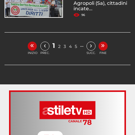
Agropoli (Sa), cittadini
incate...
96
«
»
‹
›
1
…
2
3
4
5
INIZIO
PREC.
SUCC.
FINE