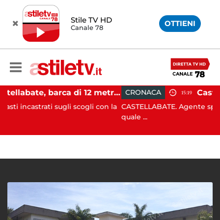
Stile TV HD
OTTIENI
Canale 78
Castellabate, barca di 12 metri resta incastrata sugli scogli: salvate 9 persone
CRONACA
15:19
sugli scogli con la
CASTELLABATE. Agente spintonato da un a
quale ...