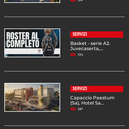
124
SERVIZI
Basket - serie A2.
Juvecaserta,...
334
SERVIZI
Capaccio Paestum
(Sa), Hotel Sa...
287