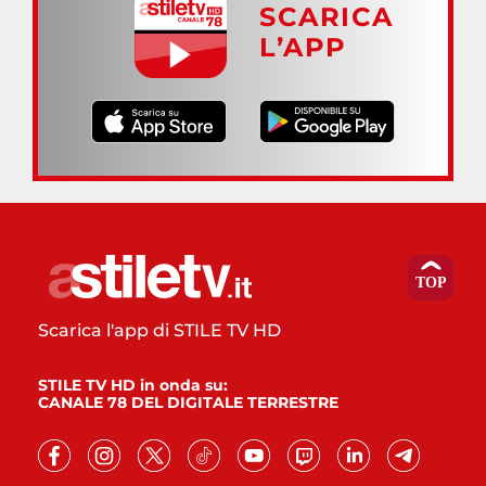
SCARICA
L’APP
Scarica l'app di STILE TV HD
STILE TV HD in onda su:
CANALE 78 DEL DIGITALE TERRESTRE