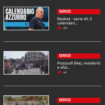
SERVIZI
Basket - serie A1, il
calendari...
221
SERVIZI
Pozzuoli (Na), residenti
e sfol...
46
SERVIZI