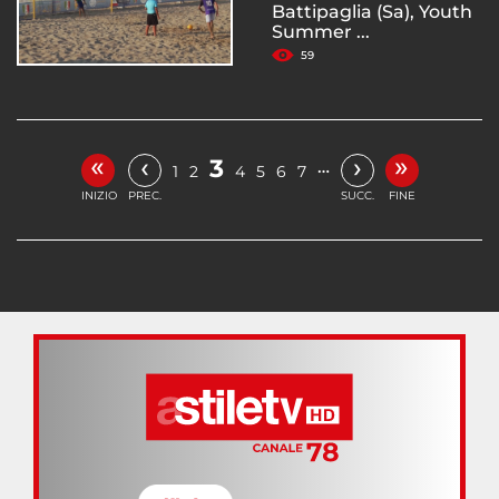
Battipaglia (Sa), Youth
Summer ...
59
«
»
‹
›
3
…
1
2
4
5
6
7
INIZIO
PREC.
SUCC.
FINE