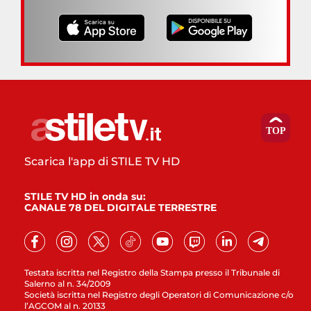
Scarica l'app di STILE TV HD
STILE TV HD in onda su:
CANALE 78 DEL DIGITALE TERRESTRE
Testata iscritta nel Registro della Stampa presso il Tribunale di
Salerno al n. 34/2009
Società iscritta nel Registro degli Operatori di Comunicazione c/o
l’AGCOM al n. 20133