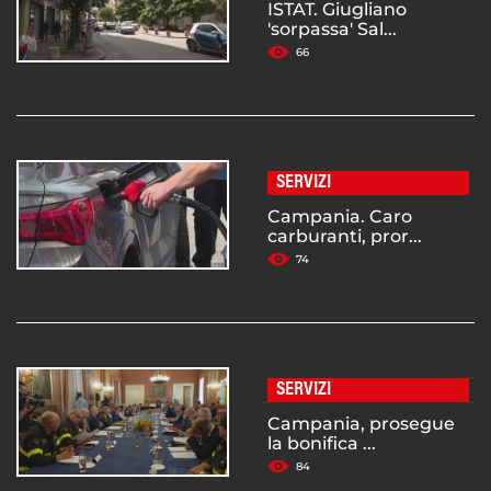
ISTAT. Giugliano
'sorpassa' Sal...
66
SERVIZI
Campania. Caro
carburanti, pror...
74
SERVIZI
Campania, prosegue
la bonifica ...
84