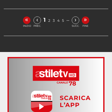
«
»
‹
›
1
…
2
3
4
5
INIZIO
PREC.
SUCC.
FINE
SCARICA
L’APP