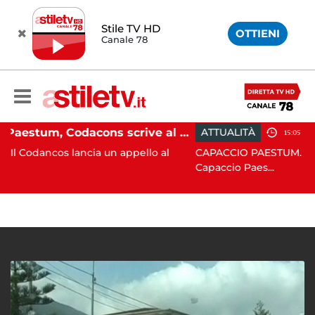
Stile TV HD
OTTIENI
Canale 78
Paestum, Codacons scrive al ministro Giuli: "Rilanciare scavi dell'Anfiteatro nell'area archeologica"
ATTUALITÀ
15:05
ia un appello al
CAPACCIO PAESTUM. Incisiva azione de
Capaccio Paes...