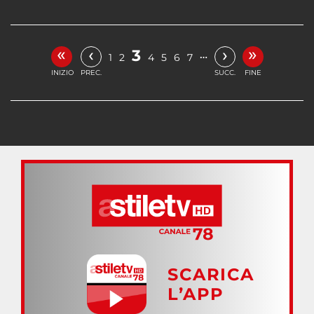
«
»
‹
›
3
…
1
2
4
5
6
7
INIZIO
PREC.
SUCC.
FINE
SCARICA
L’APP