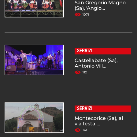
San Gregorio Magno
(Sa), 'Angio...
1071
SERVIZI
Castellabate (Sa),
Antonio Vill...
112
SERVIZI
Montecorice (Sa), al
via festa ...
141