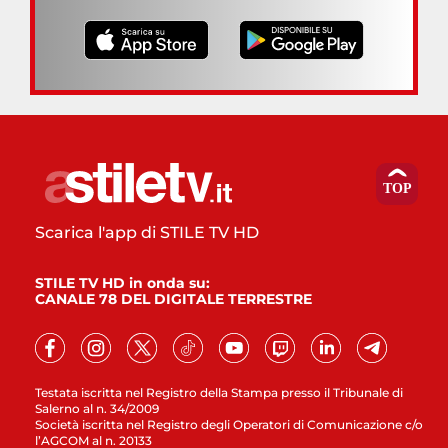
Scarica l'app di STILE TV HD
STILE TV HD in onda su:
CANALE 78 DEL DIGITALE TERRESTRE
Testata iscritta nel Registro della Stampa presso il Tribunale di
Salerno al n. 34/2009
Società iscritta nel Registro degli Operatori di Comunicazione c/o
l’AGCOM al n. 20133