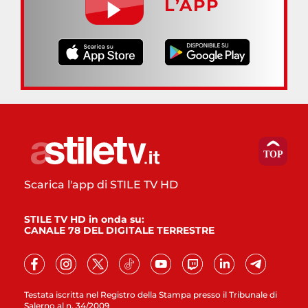
L’APP
Scarica l'app di STILE TV HD
STILE TV HD in onda su:
CANALE 78 DEL DIGITALE TERRESTRE
Testata iscritta nel Registro della Stampa presso il Tribunale di
Salerno al n. 34/2009