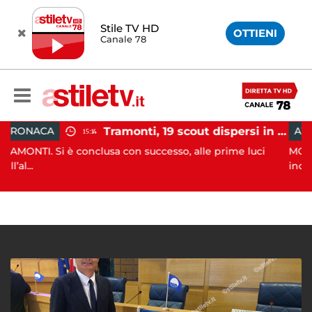
Stile TV HD
OTTIENI
Canale 78
Tramonti, 19 scout dispersi in montagna salvati dai vigili del fuoco
ATTUALITÀ
15:14
12:5
onclusa con successo, alle prime luci
MONTECORICE. Non so
incidenti...