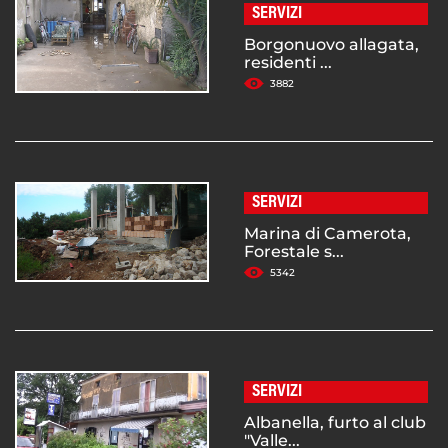
SERVIZI
Borgonuovo allagata,
residenti ...
3882
SERVIZI
Marina di Camerota,
Forestale s...
5342
SERVIZI
Albanella, furto al club
"Valle...