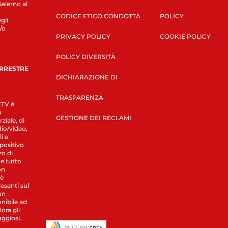
Salerno al
CODICE ETICO CONDOTTA
POLICY
gli
/o
PRIVACY POLICY
COOKIE POLICY
POLICY DIVERSITÀ
ERRESTRE
DICHIARAZIONE DI
TRASPARENZA
LETV è
a
GESTIONE DEI RECLAMI
ziale, di
dio/video,
i e
spositivo
zo di
 e tutto
on
 è
esenti sul
un
nibile ad
ora gli
aggiosi.