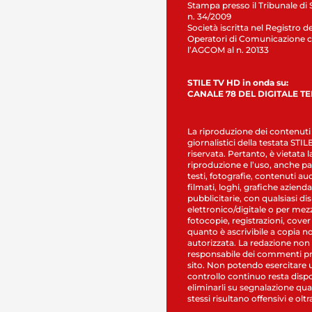
Stampa presso il Tribunale di 
n. 34/2009
Società iscritta nel Registro de
Operatori di Comunicazione c
l’AGCOM al n. 20133
STILE TV HD in onda su:
CANALE 78 DEL DIGITALE T
La riproduzione dei contenuti
giornalistici della testata STI
riservata. Pertanto, è vietata l
riproduzione e l’uso, anche par
testi, fotografie, contenuti au
filmati, loghi, grafiche aziendal
pubblicitarie, con qualsiasi di
elettronico/digitale o per mez
fotocopie, registrazioni, cover
quanto è ascrivibile a copia n
autorizzata. La redazione non
responsabile dei commenti pr
sito. Non potendo esercitare 
controllo continuo resta dispo
eliminarli su segnalazione qual
stessi risultano offensivi e oltr