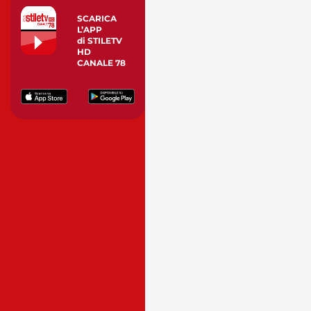
SCARICA
L’APP
di STILETV
HD
CANALE 78