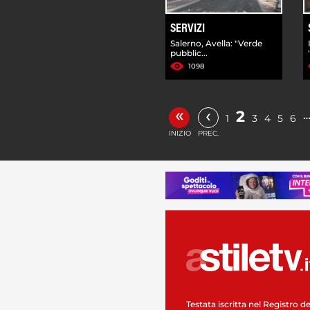
SERVIZI
Salerno, Avella: "Verde
pubblic...
1098
«
‹
2
1
3
4
5
6
INIZIO
PREC.
Testata iscritta nel Registro de