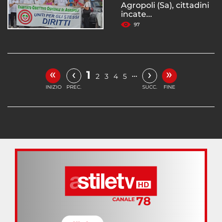
Agropoli (Sa), cittadini
incate...
97
«
»
‹
›
1
…
2
3
4
5
INIZIO
PREC.
SUCC.
FINE