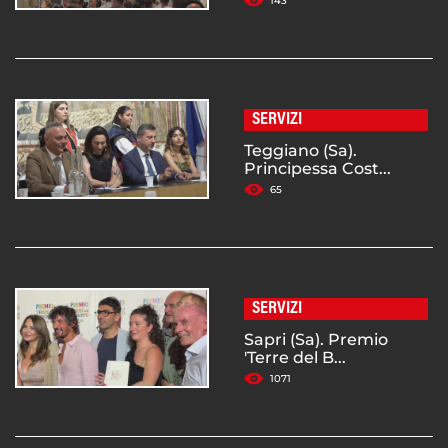
143
SERVIZI
Teggiano (Sa).
Principessa Cost...
65
SERVIZI
Sapri (Sa). Premio
'Terre del B...
1071