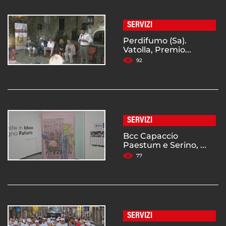
SERVIZI
Perdifumo (Sa).
Vatolla, Premio...
92
SERVIZI
Bcc Capaccio
Paestum e Serino, ...
77
SERVIZI