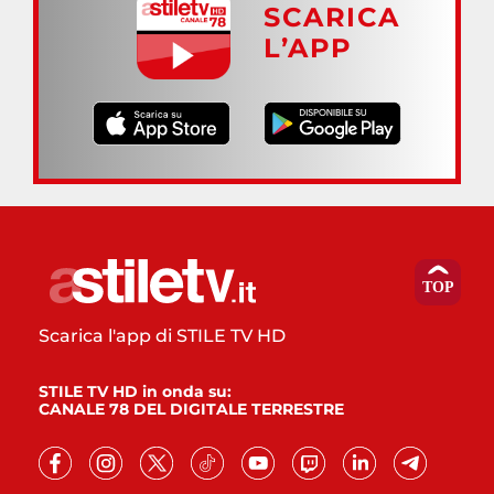
SCARICA
L’APP
Scarica l'app di STILE TV HD
STILE TV HD in onda su:
CANALE 78 DEL DIGITALE TERRESTRE