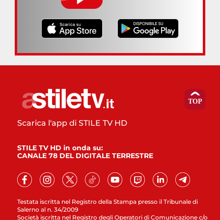
Scarica l'app di STILE TV HD
STILE TV HD in onda su:
CANALE 78 DEL DIGITALE TERRESTRE
Testata iscritta nel Registro della Stampa presso il Tribunale di
Salerno al n. 34/2009
Società iscritta nel Registro degli Operatori di Comunicazione c/o