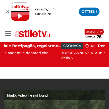
Stile TV HD
OTTIENI
Canale 78
Ospedale Battipaglia, regolarmente in funzione il Servizio Trasfusionale
CRONACA
14:17
 donatori che il
TORRE ANNUNZIATA. In data 4 agosto c.a. 
della S...
html5: Video file not found