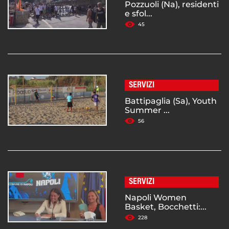
Pozzuoli (Na), residenti
e sfol...
45
SERVIZI
Battipaglia (Sa), Youth
Summer ...
56
SERVIZI
Napoli Women
Basket, Bocchetti:...
228