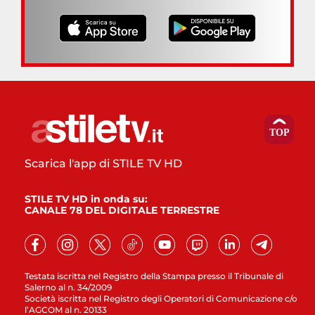
Scarica l'app di STILE TV HD
STILE TV HD in onda su:
CANALE 78 DEL DIGITALE TERRESTRE
Testata iscritta nel Registro della Stampa presso il Tribunale di
Salerno al n. 34/2009
Società iscritta nel Registro degli Operatori di Comunicazione c/o
l’AGCOM al n. 20133