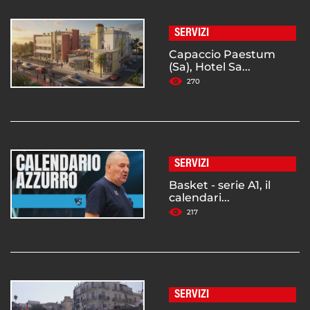
SERVIZI
Capaccio Paestum
(Sa), Hotel Sa...
270
SERVIZI
Basket - serie A1, il
calendari...
217
SERVIZI