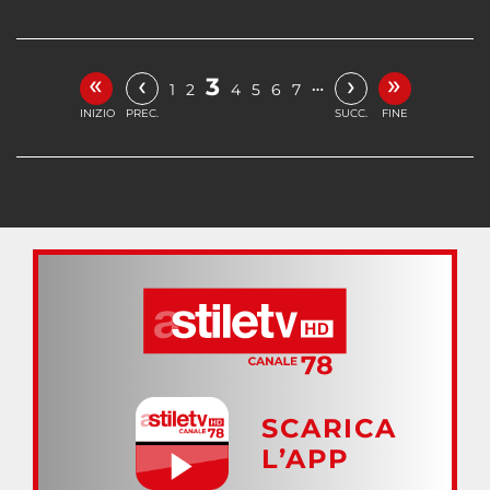
«
»
‹
›
3
…
1
2
4
5
6
7
INIZIO
PREC.
SUCC.
FINE
SCARICA
L’APP