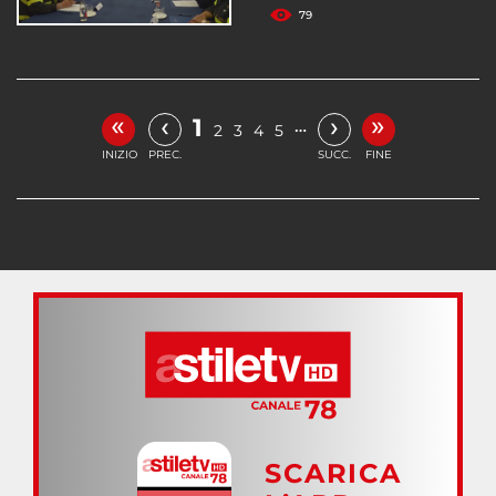
79
«
»
‹
›
1
…
2
3
4
5
INIZIO
PREC.
SUCC.
FINE
SCARICA