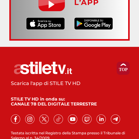
L’APP
Scarica l'app di STILE TV HD
STILE TV HD in onda su:
CANALE 78 DEL DIGITALE TERRESTRE
Testata iscritta nel Registro della Stampa presso il Tribunale di
Salerno al n. 34/2009