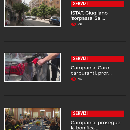
SERVIZI
ISTAT. Giugliano
'sorpassa' Sal...
66
SERVIZI
Campania. Caro
carburanti, pror...
74
SERVIZI
Campania, prosegue
la bonifica ...