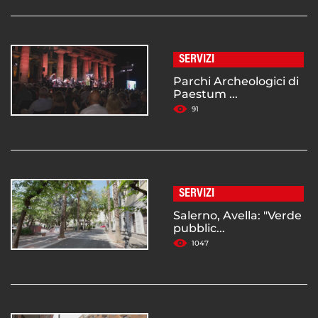
SERVIZI
Parchi Archeologici di
Paestum ...
91
SERVIZI
Salerno, Avella: "Verde
pubblic...
1047