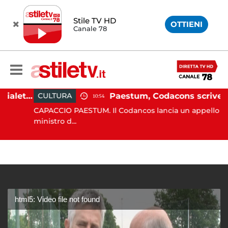
Stile TV HD
OTTIENI
Canale 78
Martina Carbonaro, braccialetto elettronico per i genitori della 14enne uccisa dall'ex
Paestum, Codacons scrive al ministro Giuli: "Rilanciare scavi dell'Anfiteatro nell'area archeologica"
CULTURA
10:54
CAPACCIO PAESTUM. Il Codancos lancia un appello al
ministro d...
html5: Video file not found