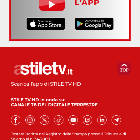
L’APP
Scarica l'app di STILE TV HD
STILE TV HD in onda su:
CANALE 78 DEL DIGITALE TERRESTRE
Testata iscritta nel Registro della Stampa presso il Tribunale di
Salerno al n. 34/2009