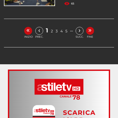
65
«
»
‹
›
1
…
2
3
4
5
INIZIO
PREC.
SUCC.
FINE
SCARICA