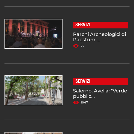
SERVIZI
Parchi Archeologici di
Paestum ...
77
SERVIZI
Salerno, Avella: "Verde
pubblic...
1047