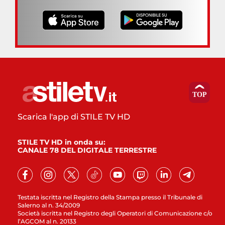
Scarica l'app di STILE TV HD
STILE TV HD in onda su:
CANALE 78 DEL DIGITALE TERRESTRE
Testata iscritta nel Registro della Stampa presso il Tribunale di
Salerno al n. 34/2009
Società iscritta nel Registro degli Operatori di Comunicazione c/o
l’AGCOM al n. 20133