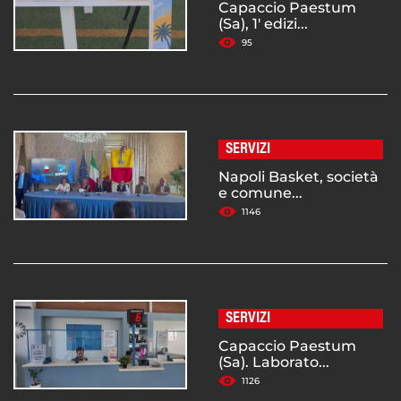
Capaccio Paestum
(Sa), 1' edizi...
95
SERVIZI
Napoli Basket, società
e comune...
1146
SERVIZI
Capaccio Paestum
(Sa). Laborato...
1126