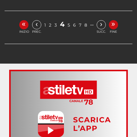
«
»
‹
›
4
…
1
2
3
5
6
7
8
INIZIO
PREC.
SUCC.
FINE
SCARICA
L’APP