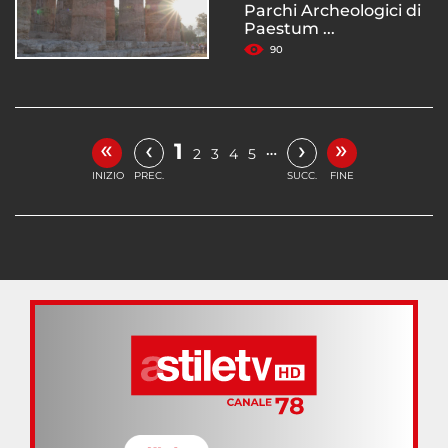
Parchi Archeologici di
Paestum ...
90
«
»
‹
›
1
…
2
3
4
5
INIZIO
PREC.
SUCC.
FINE