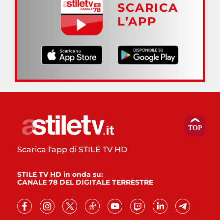
SCARICA
L’APP
Scarica l'app di STILE TV HD
STILE TV HD in onda su:
CANALE 78 DEL DIGITALE TERRESTRE