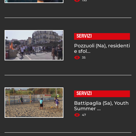
193
SERVIZI
Pozzuoli (Na), residenti
e sfol...
35
SERVIZI
Battipaglia (Sa), Youth
Summer ...
47