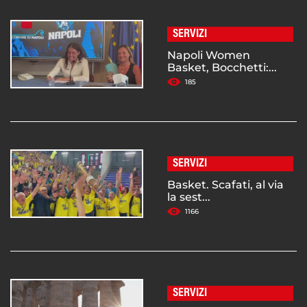
SERVIZI
Napoli Women
Basket, Bocchetti:...
185
SERVIZI
Basket. Scafati, al via
la sest...
1166
SERVIZI