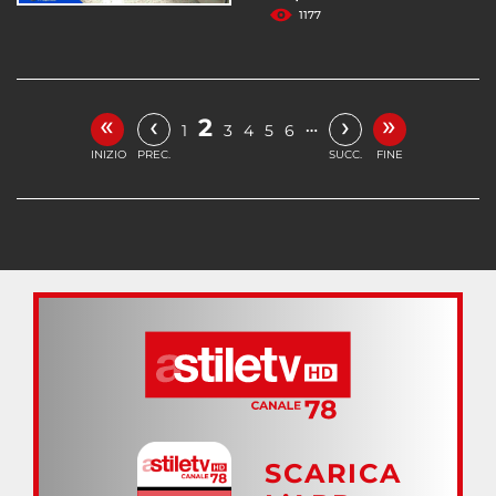
1177
«
»
‹
›
2
…
1
3
4
5
6
INIZIO
PREC.
SUCC.
FINE
SCARICA