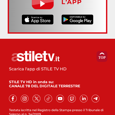
L’APP
Scarica l'app di STILE TV HD
STILE TV HD in onda su:
CANALE 78 DEL DIGITALE TERRESTRE
Testata iscritta nel Registro della Stampa presso il Tribunale di
Salerno al n. 34/2009