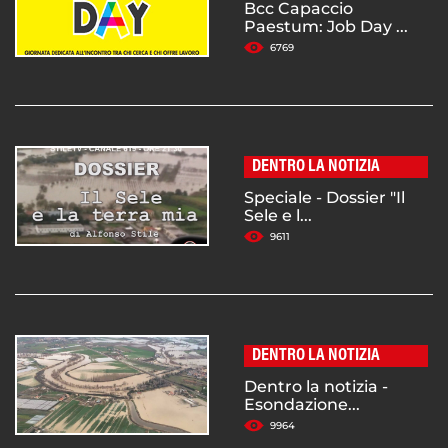
Bcc Capaccio
Paestum: Job Day ...
6769
DENTRO LA NOTIZIA
Speciale - Dossier "Il
Sele e l...
9611
DENTRO LA NOTIZIA
Dentro la notizia -
Esondazione...
9964