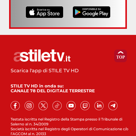
Scarica l'app di STILE TV HD
STILE TV HD in onda su:
CANALE 78 DEL DIGITALE TERRESTRE
Testata iscritta nel Registro della Stampa presso il Tribunale di
Salerno al n. 34/2009
Società iscritta nel Registro degli Operatori di Comunicazione c/o
l’AGCOM al n. 20133