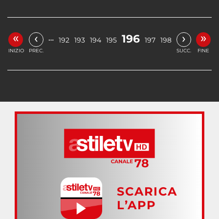
«
»
‹
›
196
…
192
193
194
195
197
198
INIZIO
PREC.
SUCC.
FINE
SCARICA
L’APP