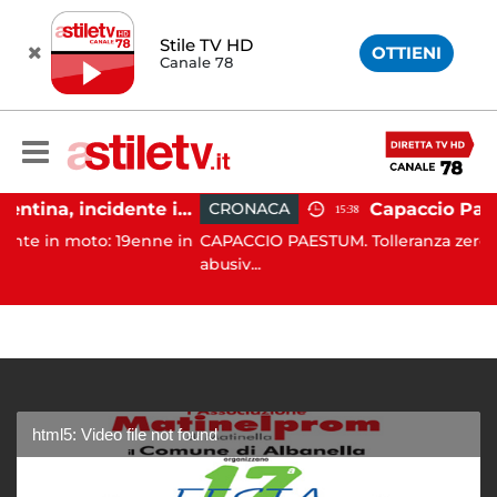
Stile TV HD
OTTIENI
Canale 78
Altavilla Silentina, incidente in moto nella notte: 19enne in prognosi riservata
CRONACA
15:38
moto: 19enne in
CAPACCIO PAESTUM. Tolleranza zero contro l'
abusiv...
html5: Video file not found