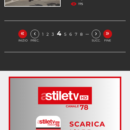
175
«
»
‹
›
4
…
1
2
3
5
6
7
8
INIZIO
PREC.
SUCC.
FINE
SCARICA