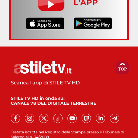
L’APP
Scarica l'app di STILE TV HD
STILE TV HD in onda su:
CANALE 78 DEL DIGITALE TERRESTRE
Testata iscritta nel Registro della Stampa presso il Tribunale di
Salerno al n. 34/2009