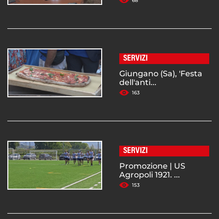
68
SERVIZI
Giungano (Sa), 'Festa
dell'anti...
163
SERVIZI
Promozione | US
Agropoli 1921. ...
153