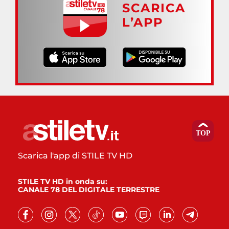
SCARICA
L’APP
Scarica l'app di STILE TV HD
STILE TV HD in onda su:
CANALE 78 DEL DIGITALE TERRESTRE