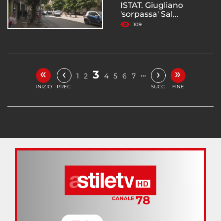
ISTAT. Giugliano
'sorpassa' Sal...
109
«
»
‹
›
3
…
1
2
4
5
6
7
INIZIO
PREC.
SUCC.
FINE