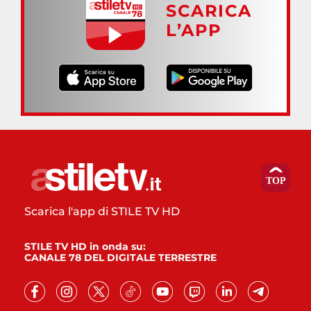
SCARICA
L’APP
Scarica l'app di STILE TV HD
STILE TV HD in onda su:
CANALE 78 DEL DIGITALE TERRESTRE