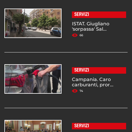
SERVIZI
ISTAT. Giugliano
'sorpassa' Sal...
66
SERVIZI
Campania. Caro
carburanti, pror...
74
SERVIZI