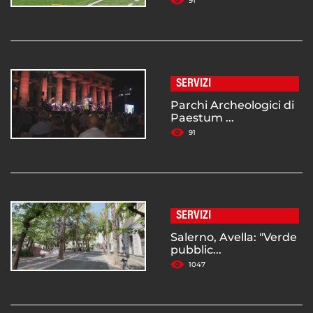
91
SERVIZI
Parchi Archeologici di
Paestum ...
91
SERVIZI
Salerno, Avella: "Verde
pubblic...
1047