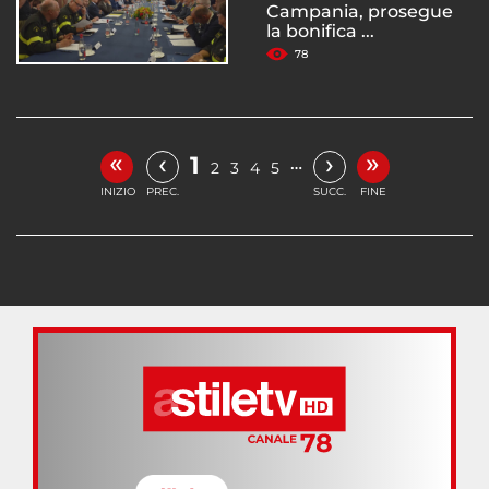
Campania, prosegue
la bonifica ...
78
«
»
‹
›
1
…
2
3
4
5
INIZIO
PREC.
SUCC.
FINE