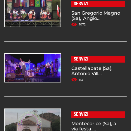
SERVIZI
San Gregorio Magno
(Sa), 'Angio...
1072
SERVIZI
Castellabate (Sa),
Antonio Vill...
113
SERVIZI
Montecorice (Sa), al
via festa ...