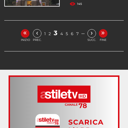
145
«
»
‹
›
3
…
1
2
4
5
6
7
INIZIO
PREC.
SUCC.
FINE
SCARICA