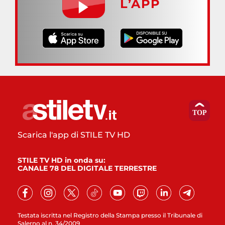
L’APP
Scarica l'app di STILE TV HD
STILE TV HD in onda su:
CANALE 78 DEL DIGITALE TERRESTRE
Testata iscritta nel Registro della Stampa presso il Tribunale di
Salerno al n. 34/2009