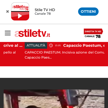
Stile TV HD
OTTIENI
Canale 78
Paestum, Codacons scrive al ministro Giuli: "Rilanciare scavi dell'Anfiteatro nell'area archeologica"
ATTUALITÀ
15:05
 al
CAPACCIO PAESTUM. Incisiva azione del Comune di
Capaccio Paes...