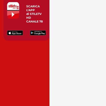
SCARICA
L’APP
di STILETV
HD
CANALE 78