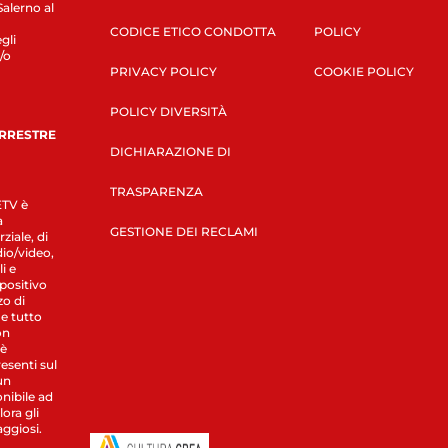
Salerno al
CODICE ETICO CONDOTTA
POLICY
gli
/o
PRIVACY POLICY
COOKIE POLICY
POLICY DIVERSITÀ
ERRESTRE
DICHIARAZIONE DI
TRASPARENZA
LETV è
a
GESTIONE DEI RECLAMI
ziale, di
dio/video,
i e
spositivo
zo di
 e tutto
on
 è
esenti sul
un
nibile ad
ora gli
aggiosi.