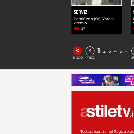
SERVIZI
Perdifumo (Sa). Vatolla,
Premio...
27
«
‹
1
…
2
3
4
5
INIZIO
PREC.
S
Testata iscritta nel Registro de