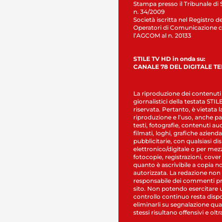
Stampa presso il Tribunale di 
n. 34/2009
Società iscritta nel Registro de
Operatori di Comunicazione c
l’AGCOM al n. 20133
STILE TV HD in onda su:
CANALE 78 DEL DIGITALE T
La riproduzione dei contenuti
giornalistici della testata STI
riservata. Pertanto, è vietata l
riproduzione e l’uso, anche par
testi, fotografie, contenuti au
filmati, loghi, grafiche aziendal
pubblicitarie, con qualsiasi di
elettronico/digitale o per mez
fotocopie, registrazioni, cover
quanto è ascrivibile a copia n
autorizzata. La redazione non
responsabile dei commenti pr
sito. Non potendo esercitare 
controllo continuo resta dispo
eliminarli su segnalazione qual
stessi risultano offensivi e oltr