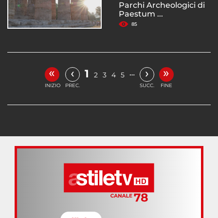
Parchi Archeologici di
Paestum ...
85
«
»
‹
›
1
…
2
3
4
5
INIZIO
PREC.
SUCC.
FINE