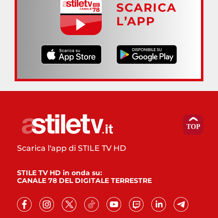
SCARICA
L’APP
Scarica l'app di STILE TV HD
STILE TV HD in onda su:
CANALE 78 DEL DIGITALE TERRESTRE