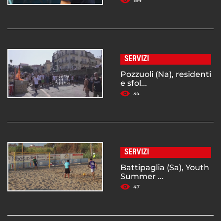
184
SERVIZI
Pozzuoli (Na), residenti
e sfol...
34
SERVIZI
Battipaglia (Sa), Youth
Summer ...
47