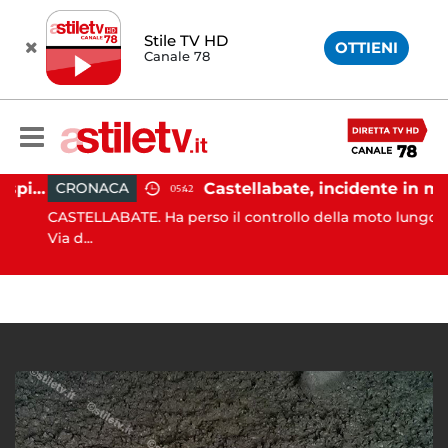
Stile TV HD
OTTIENI
Canale 78
Ischia, pusher sorpreso in spiaggia da carabinieri in Vespa
Castellabate, incidente in moto: 27enne in ospedale
CRONACA
05:42
CASTELLABATE. Ha perso il controllo della moto lungo la
Via d...