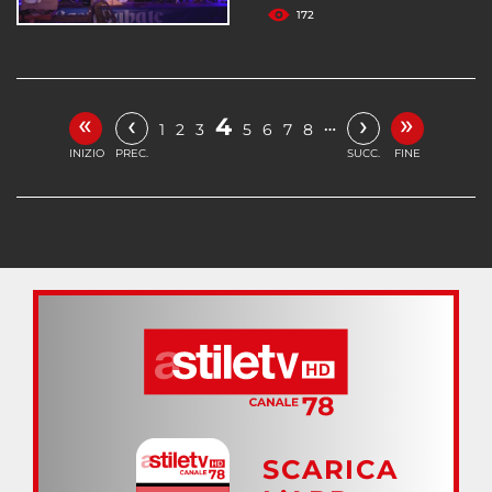
172
«
»
‹
›
4
…
1
2
3
5
6
7
8
INIZIO
PREC.
SUCC.
FINE
SCARICA