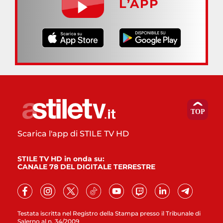
L’APP
Scarica l'app di STILE TV HD
STILE TV HD in onda su:
CANALE 78 DEL DIGITALE TERRESTRE
Testata iscritta nel Registro della Stampa presso il Tribunale di
Salerno al n. 34/2009