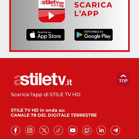
SCARICA
L’APP
Scarica l'app di STILE TV HD
STILE TV HD in onda su:
CANALE 78 DEL DIGITALE TERRESTRE