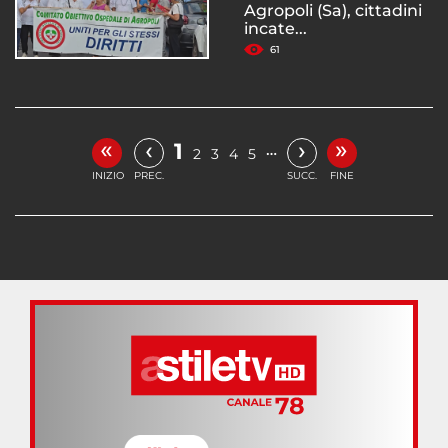
Agropoli (Sa), cittadini
incate...
61
«
»
‹
›
1
…
2
3
4
5
INIZIO
PREC.
SUCC.
FINE