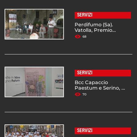
SERVIZI
Perdifumo (Sa).
Vatolla, Premio...
68
SERVIZI
Bcc Capaccio
Paestum e Serino, ...
70
SERVIZI