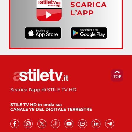
SCARICA
L’APP
Scarica l'app di STILE TV HD
STILE TV HD in onda su:
CANALE 78 DEL DIGITALE TERRESTRE