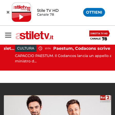
Stile TV HD
OTTIENI
Canale 78
Martina Carbonaro, braccialetto elettronico per i genitori della 14enne uccisa dall'ex
Paestum, Codacons scrive al ministro Giuli: "Rilanciare scavi dell'Anfiteatro nell'area archeologica"
CULTURA
10:54
CAPACCIO PAESTUM. Il Codancos lancia un appello al
ministro d...