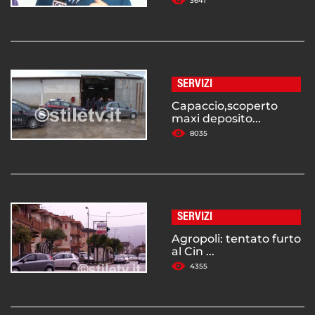
3641
SERVIZI
Capaccio,scoperto
maxi deposito...
8035
SERVIZI
Agropoli: tentato furto
al Cin ...
4355