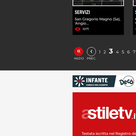
SERVIZI
San Gregorio Magno (Sa),
'Angio...
1071
«
‹
3
1
2
4
5
6
7
INIZIO
PREC.
Testata iscritta nel Registro de