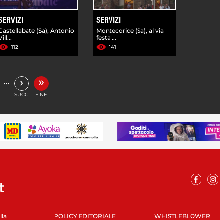
SERVIZI
SERVIZI
Castellabate (Sa), Antonio
Montecorice (Sa), al via
Vill...
festa ...
112
141
»
›
…
SUCC.
FINE
lla
POLICY EDITORIALE
WHISTLEBLOWER