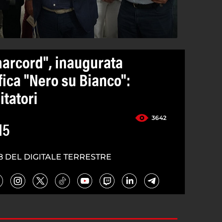
marcord", inaugurata
fica "Nero su Bianco":
itatori
3642
15
8 DEL DIGITALE TERRESTRE