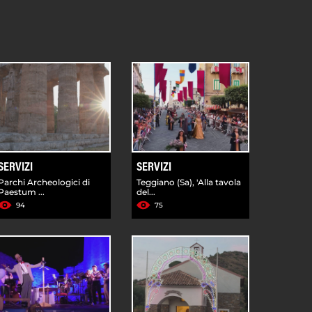
SERVIZI
SERVIZI
Parchi Archeologici di
Teggiano (Sa), 'Alla tavola
Paestum ...
del...
94
75