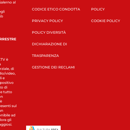
Salerno al
CODICE ETICO CONDOTTA
POLICY
gli
/o
PRIVACY POLICY
COOKIE POLICY
POLICY DIVERSITÀ
ERRESTRE
DICHIARAZIONE DI
TRASPARENZA
LETV è
a
GESTIONE DEI RECLAMI
ziale, di
dio/video,
i e
spositivo
zo di
 e tutto
on
 è
esenti sul
un
nibile ad
ora gli
aggiosi.