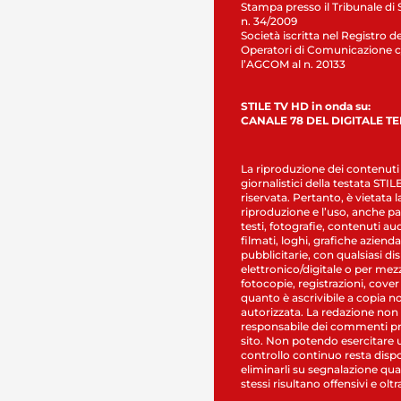
Stampa presso il Tribunale di 
n. 34/2009
Società iscritta nel Registro de
Operatori di Comunicazione c
l’AGCOM al n. 20133
STILE TV HD in onda su:
CANALE 78 DEL DIGITALE T
La riproduzione dei contenuti
giornalistici della testata STI
riservata. Pertanto, è vietata l
riproduzione e l’uso, anche par
testi, fotografie, contenuti au
filmati, loghi, grafiche aziendal
pubblicitarie, con qualsiasi di
elettronico/digitale o per mez
fotocopie, registrazioni, cover
quanto è ascrivibile a copia n
autorizzata. La redazione non
responsabile dei commenti pr
sito. Non potendo esercitare 
controllo continuo resta dispo
eliminarli su segnalazione qual
stessi risultano offensivi e oltr