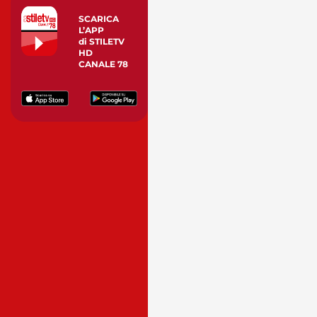
SCARICA
L’APP
di STILETV
HD
CANALE 78