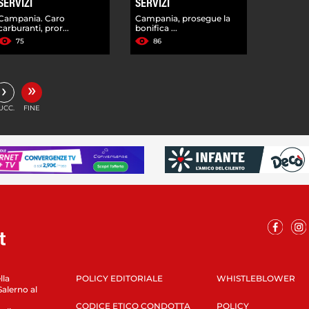
SERVIZI
SERVIZI
Campania. Caro
Campania, prosegue la
carburanti, pror...
bonifica ...
75
86
»
›
UCC.
FINE
lla
POLICY EDITORIALE
WHISTLEBLOWER
Salerno al
CODICE ETICO CONDOTTA
POLICY