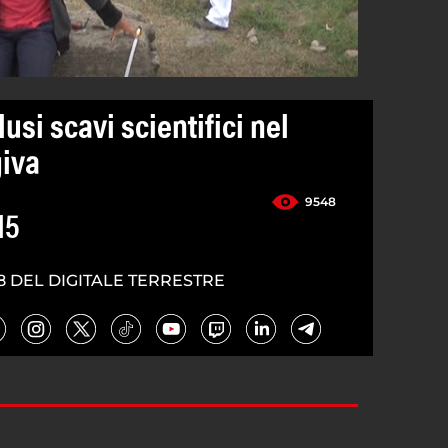
usi scavi scientifici nel
giva
9548
15
8 DEL DIGITALE TERRESTRE