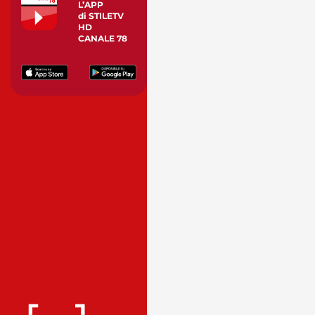
L’APP
di STILETV
HD
CANALE 78