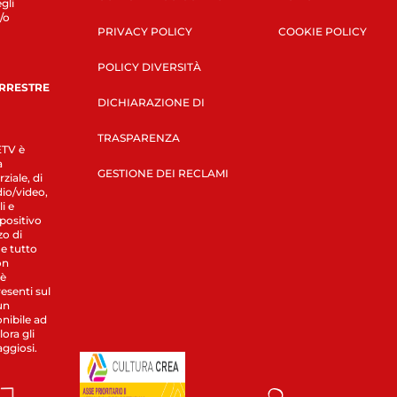
gli
/o
PRIVACY POLICY
COOKIE POLICY
POLICY DIVERSITÀ
ERRESTRE
DICHIARAZIONE DI
TRASPARENZA
LETV è
a
GESTIONE DEI RECLAMI
ziale, di
dio/video,
i e
spositivo
zo di
 e tutto
on
 è
esenti sul
un
nibile ad
ora gli
aggiosi.