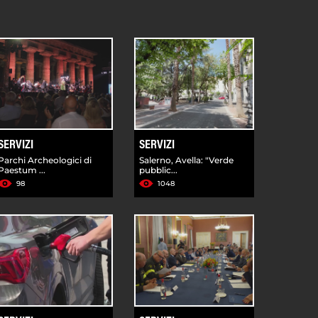
SERVIZI
SERVIZI
Parchi Archeologici di
Salerno, Avella: "Verde
Paestum ...
pubblic...
98
1048