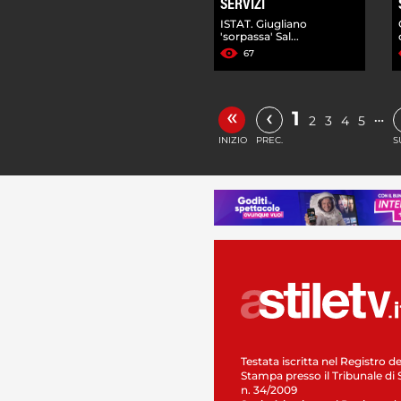
SERVIZI
ISTAT. Giugliano
'sorpassa' Sal...
67
«
‹
1
…
2
3
4
5
INIZIO
PREC.
S
Testata iscritta nel Registro de
Stampa presso il Tribunale di 
n. 34/2009