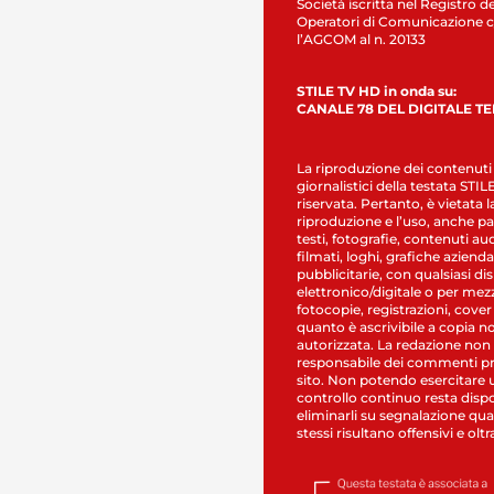
Società iscritta nel Registro de
Operatori di Comunicazione c
l’AGCOM al n. 20133
STILE TV HD in onda su:
CANALE 78 DEL DIGITALE T
La riproduzione dei contenuti
giornalistici della testata STI
riservata. Pertanto, è vietata l
riproduzione e l’uso, anche par
testi, fotografie, contenuti au
filmati, loghi, grafiche aziendal
pubblicitarie, con qualsiasi di
elettronico/digitale o per mez
fotocopie, registrazioni, cover
quanto è ascrivibile a copia n
autorizzata. La redazione non
responsabile dei commenti pr
sito. Non potendo esercitare 
controllo continuo resta dispo
eliminarli su segnalazione qual
stessi risultano offensivi e oltr