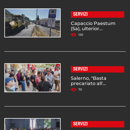
SERVIZI
Capaccio Paestum
(Sa), ulterior...
120
SERVIZI
Salerno, "Basta
precariato all'...
70
SERVIZI