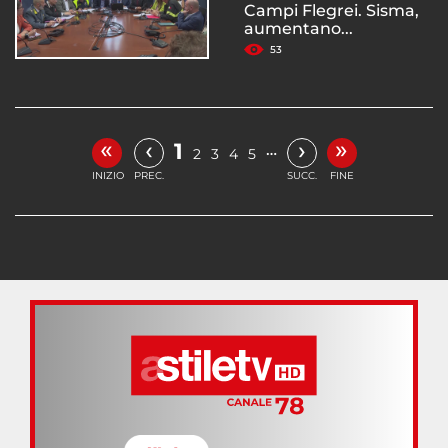
Campi Flegrei. Sisma,
aumentano...
53
«
»
‹
›
1
…
2
3
4
5
INIZIO
PREC.
SUCC.
FINE