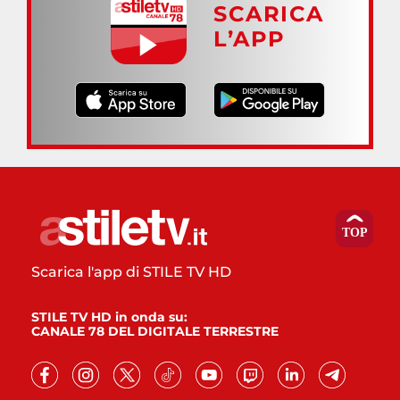
SCARICA
L’APP
Scarica l'app di STILE TV HD
STILE TV HD in onda su:
CANALE 78 DEL DIGITALE TERRESTRE