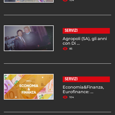
104
SERVIZI
Agropoli (SA), gli anni
con Di ...
85
SERVIZI
Economia&Finanza,
Eurofinance: ...
104