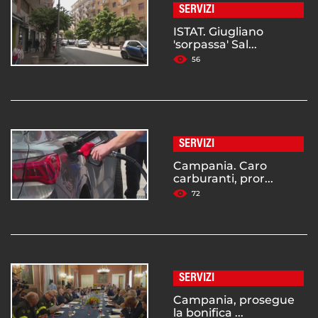
SERVIZI
ISTAT. Giugliano
'sorpassa' Sal...
56
SERVIZI
Campania. Caro
carburanti, pror...
72
SERVIZI
Campania, prosegue
la bonifica ...