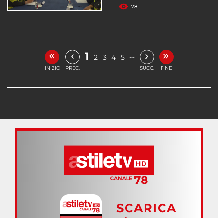
78
«
»
‹
›
1
…
2
3
4
5
INIZIO
PREC.
SUCC.
FINE
SCARICA