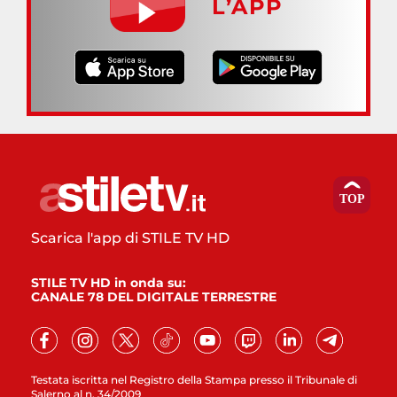
L’APP
Scarica l'app di STILE TV HD
STILE TV HD in onda su:
CANALE 78 DEL DIGITALE TERRESTRE
Testata iscritta nel Registro della Stampa presso il Tribunale di
Salerno al n. 34/2009