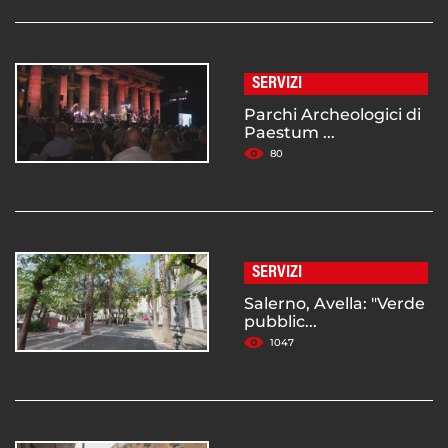
SERVIZI
Parchi Archeologici di
Paestum ...
80
SERVIZI
Salerno, Avella: "Verde
pubblic...
1047