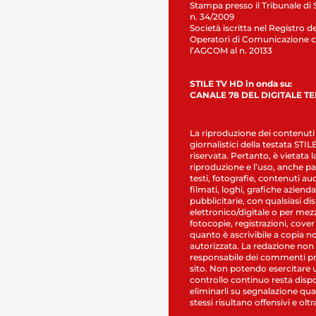
Stampa presso il Tribunale di 
n. 34/2009
Società iscritta nel Registro de
Operatori di Comunicazione c
l’AGCOM al n. 20133
STILE TV HD in onda su:
CANALE 78 DEL DIGITALE T
La riproduzione dei contenuti
giornalistici della testata STI
riservata. Pertanto, è vietata l
riproduzione e l’uso, anche par
testi, fotografie, contenuti au
filmati, loghi, grafiche aziendal
pubblicitarie, con qualsiasi di
elettronico/digitale o per mez
fotocopie, registrazioni, cover
quanto è ascrivibile a copia n
autorizzata. La redazione non
responsabile dei commenti pr
sito. Non potendo esercitare 
controllo continuo resta dispo
eliminarli su segnalazione qual
stessi risultano offensivi e oltr