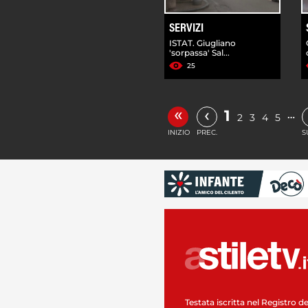
SERVIZI
ISTAT. Giugliano
'sorpassa' Sal...
25
«
‹
1
…
2
3
4
5
INIZIO
PREC.
S
Testata iscritta nel Registro de