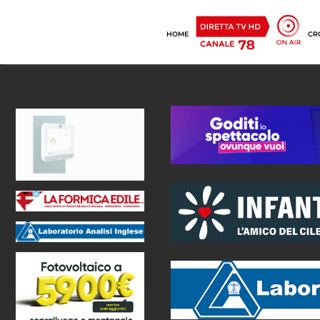
HOME
CR