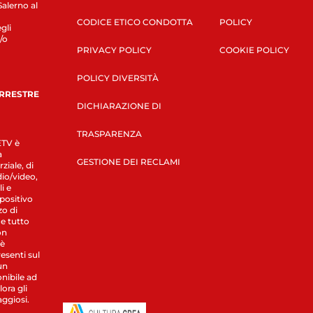
Salerno al
CODICE ETICO CONDOTTA
POLICY
gli
/o
PRIVACY POLICY
COOKIE POLICY
POLICY DIVERSITÀ
ERRESTRE
DICHIARAZIONE DI
TRASPARENZA
LETV è
a
GESTIONE DEI RECLAMI
ziale, di
dio/video,
i e
spositivo
zo di
 e tutto
on
 è
esenti sul
un
nibile ad
ora gli
aggiosi.