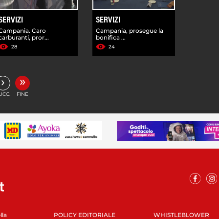
SERVIZI
SERVIZI
Campania. Caro
Campania, prosegue la
carburanti, pror...
bonifica ...
28
24
»
›
UCC.
FINE
lla
POLICY EDITORIALE
WHISTLEBLOWER