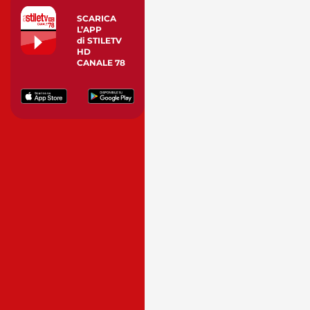
SCARICA
L’APP
di STILETV
HD
CANALE 78