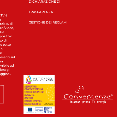
DICHIARAZIONE DI
TRASPARENZA
LETV è
a
GESTIONE DEI RECLAMI
ziale, di
dio/video,
i e
spositivo
zo di
 e tutto
on
 è
esenti sul
un
nibile ad
ora gli
aggiosi.