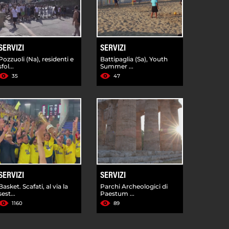
SERVIZI
SERVIZI
Pozzuoli (Na), residenti e
Battipaglia (Sa), Youth
sfol...
Summer ...
35
47
SERVIZI
SERVIZI
Basket. Scafati, al via la
Parchi Archeologici di
sest...
Paestum ...
1160
89