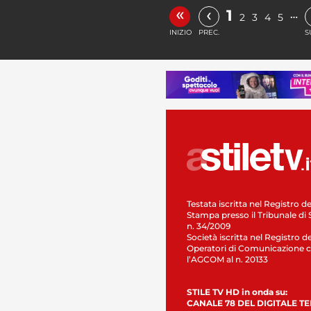
«
‹
1
…
2
3
4
5
INIZIO
PREC.
S
Testata iscritta nel Registro de
Stampa presso il Tribunale di 
n. 34/2009
Società iscritta nel Registro de
Operatori di Comunicazione c
l’AGCOM al n. 20133
STILE TV HD in onda su:
CANALE 78 DEL DIGITALE T