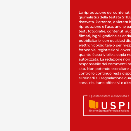
La riproduzione dei contenuti
giornalistici della testata STI
riservata. Pertanto, è vietata l
riproduzione e l’uso, anche par
testi, fotografie, contenuti au
filmati, loghi, grafiche aziendal
pubblicitarie, con qualsiasi di
elettronico/digitale o per mez
fotocopie, registrazioni, cover
quanto è ascrivibile a copia n
autorizzata. La redazione non
responsabile dei commenti pr
sito. Non potendo esercitare 
controllo continuo resta dispo
eliminarli su segnalazione qual
stessi risultano offensivi e oltr