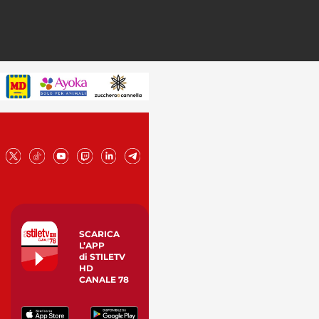
SCARICA
L’APP
di STILETV
HD
CANALE 78