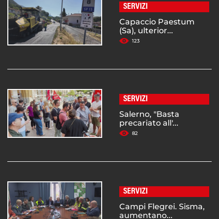
SERVIZI
Capaccio Paestum
(Sa), ulterior...
123
SERVIZI
Salerno, "Basta
precariato all'...
82
SERVIZI
Campi Flegrei. Sisma,
aumentano...