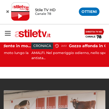
Stile TV HD
OTTIENI
Canale 78
Castellabate, incidente in moto: 27enne in ospedale
CRONACA
21:53
lungo la
AMALFI. Nel pomeriggio odierno, nello specchio ac
antista...