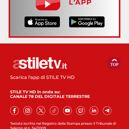
L’APP
Scarica l'app di STILE TV HD
STILE TV HD in onda su:
CANALE 78 DEL DIGITALE TERRESTRE
Testata iscritta nel Registro della Stampa presso il Tribunale di
Salerno al n. 34/2009