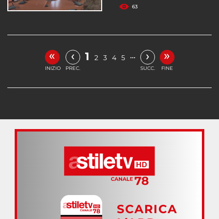
63
«
»
‹
›
1
…
2
3
4
5
INIZIO
PREC.
SUCC.
FINE
SCARICA