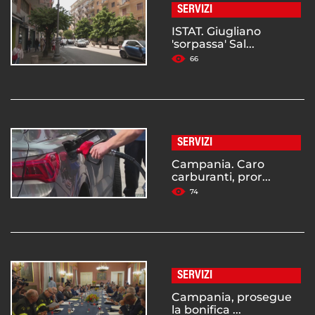
SERVIZI
ISTAT. Giugliano
'sorpassa' Sal...
66
SERVIZI
Campania. Caro
carburanti, pror...
74
SERVIZI
Campania, prosegue
la bonifica ...