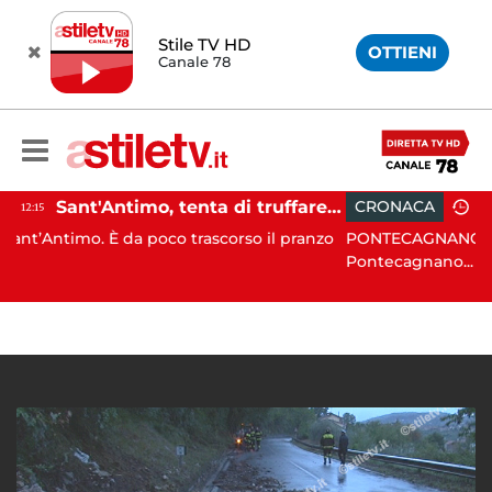
Stile TV HD
OTTIENI
Canale 78
Sant'Antimo, tenta di truffare anziana: 16enne denunciato dai carabinieri
CRONACA
10:09
a poco trascorso il pranzo
PONTECAGNANO. Incidente stradale,
Pontecagnano...