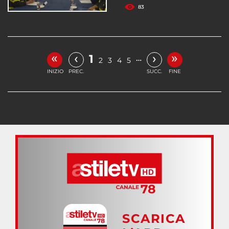
83
«
»
‹
›
1
…
2
3
4
5
INIZIO
PREC.
SUCC.
FINE
SCARICA