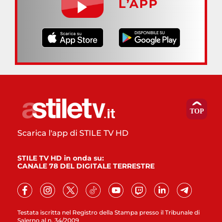
L’APP
Scarica l'app di STILE TV HD
STILE TV HD in onda su:
CANALE 78 DEL DIGITALE TERRESTRE
Testata iscritta nel Registro della Stampa presso il Tribunale di
Salerno al n. 34/2009