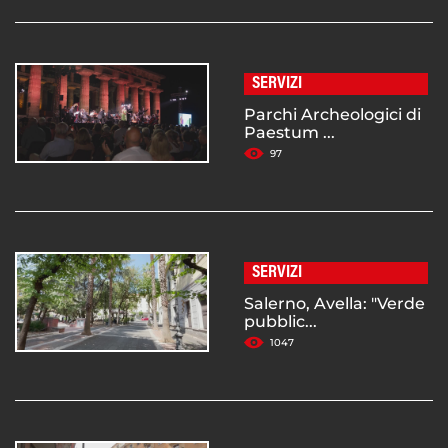
SERVIZI
Parchi Archeologici di
Paestum ...
97
SERVIZI
Salerno, Avella: "Verde
pubblic...
1047