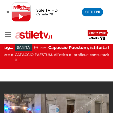
Stile TV HD
OTTIENI
Canale 78
Montecorice, blitz sulle spiagge libere: sequestrati oltre 300 ombrelloni e lettini lasciati sull’arenile
Capaccio Paestum, istituita la Guardia Medica Turistica presso il Psaut di Piazza Santini
SANITÀ
14:20
te di
CAPACCIO PAESTUM. All’esito di proficue consultazioni tra
il ...