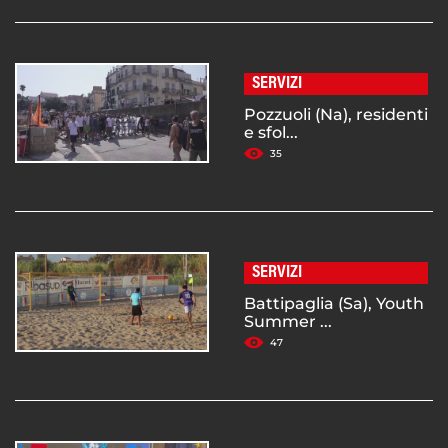
SERVIZI
Pozzuoli (Na), residenti
e sfol...
35
SERVIZI
Battipaglia (Sa), Youth
Summer ...
47