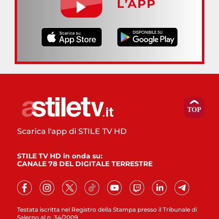
L’APP
Scarica l'app di STILE TV HD
STILE TV HD in onda su:
CANALE 78 DEL DIGITALE TERRESTRE
Testata iscritta nel Registro della Stampa presso il Tribunale di
Salerno al n. 34/2009