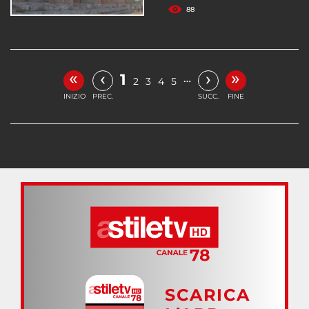
88
«
»
‹
›
1
…
2
3
4
5
INIZIO
PREC.
SUCC.
FINE
SCARICA