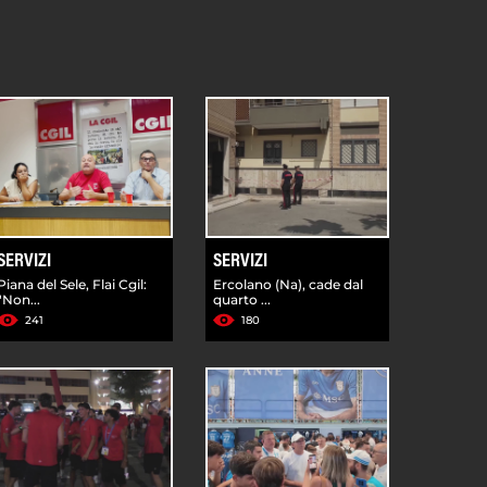
SERVIZI
SERVIZI
Piana del Sele, Flai Cgil:
Ercolano (Na), cade dal
"Non...
quarto ...
241
180