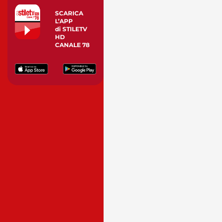
SCARICA
L’APP
di STILETV
HD
CANALE 78