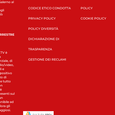
Salerno al
CODICE ETICO CONDOTTA
POLICY
gli
/o
PRIVACY POLICY
COOKIE POLICY
POLICY DIVERSITÀ
ERRESTRE
DICHIARAZIONE DI
TRASPARENZA
LETV è
a
GESTIONE DEI RECLAMI
ziale, di
dio/video,
i e
spositivo
zo di
 e tutto
on
 è
esenti sul
un
nibile ad
ora gli
aggiosi.