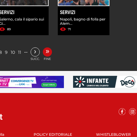
SERVIZI
SERVIZI
Salerno, cala il sipario sui
Napoli, bagno di folla per
Gi...
Alem...
89
71
»
›
…
8
9
10
11
SUCC.
FINE
lla
POLICY EDITORIALE
WHISTLEBLOWER