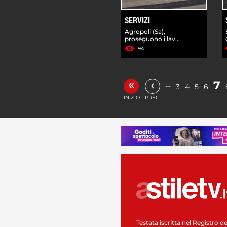
SERVIZI
Agropoli (Sa),
proseguono i lav...
94
«
‹
7
…
3
4
5
6
INIZIO
PREC.
Testata iscritta nel Registro de