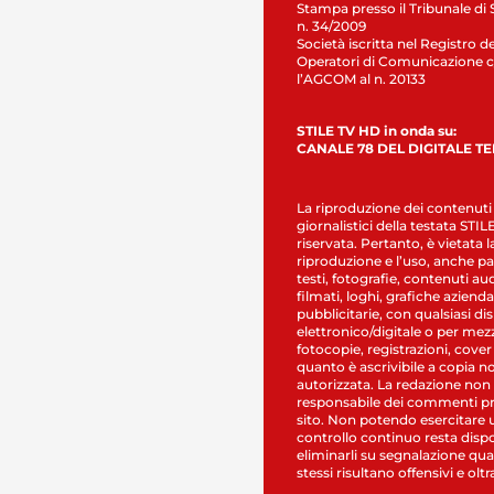
Stampa presso il Tribunale di 
n. 34/2009
Società iscritta nel Registro de
Operatori di Comunicazione c
l’AGCOM al n. 20133
STILE TV HD in onda su:
CANALE 78 DEL DIGITALE T
La riproduzione dei contenuti
giornalistici della testata STI
riservata. Pertanto, è vietata l
riproduzione e l’uso, anche par
testi, fotografie, contenuti au
filmati, loghi, grafiche aziendal
pubblicitarie, con qualsiasi di
elettronico/digitale o per mez
fotocopie, registrazioni, cover
quanto è ascrivibile a copia n
autorizzata. La redazione non
responsabile dei commenti pr
sito. Non potendo esercitare 
controllo continuo resta dispo
eliminarli su segnalazione qual
stessi risultano offensivi e oltr