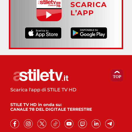
SCARICA
L’APP
Scarica l'app di STILE TV HD
STILE TV HD in onda su:
CANALE 78 DEL DIGITALE TERRESTRE