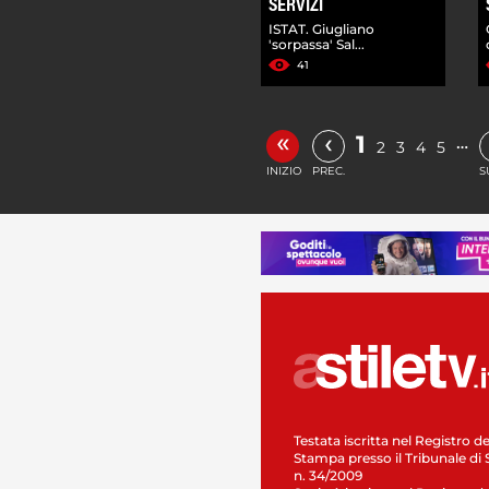
SERVIZI
ISTAT. Giugliano
'sorpassa' Sal...
41
«
‹
1
…
2
3
4
5
INIZIO
PREC.
S
Testata iscritta nel Registro de
Stampa presso il Tribunale di 
n. 34/2009