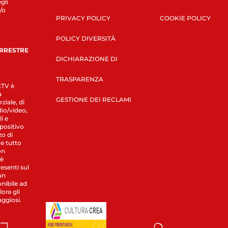
gli
/o
PRIVACY POLICY
COOKIE POLICY
POLICY DIVERSITÀ
ERRESTRE
DICHIARAZIONE DI
TRASPARENZA
LETV è
a
GESTIONE DEI RECLAMI
ziale, di
dio/video,
i e
spositivo
zo di
 e tutto
on
 è
esenti sul
un
nibile ad
ora gli
aggiosi.