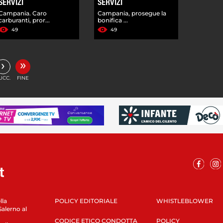
SERVIZI
SERVIZI
Campania. Caro
Campania, prosegue la
carburanti, pror...
bonifica ...
49
49
»
›
UCC.
FINE
lla
POLICY EDITORIALE
WHISTLEBLOWER
Salerno al
CODICE ETICO CONDOTTA
POLICY