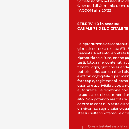
Società iscritta nel Registro de
Operatori di Comunicazione c
l’AGCOM al n. 20133
STILE TV HD in onda su:
CANALE 78 DEL DIGITALE T
La riproduzione dei contenuti
giornalistici della testata STI
riservata. Pertanto, è vietata l
riproduzione e l’uso, anche par
testi, fotografie, contenuti au
filmati, loghi, grafiche aziendal
pubblicitarie, con qualsiasi di
elettronico/digitale o per mez
fotocopie, registrazioni, cover
quanto è ascrivibile a copia n
autorizzata. La redazione non
responsabile dei commenti pr
sito. Non potendo esercitare 
controllo continuo resta dispo
eliminarli su segnalazione qual
stessi risultano offensivi e oltr