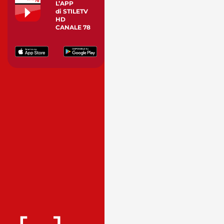
L’APP
di STILETV
HD
CANALE 78