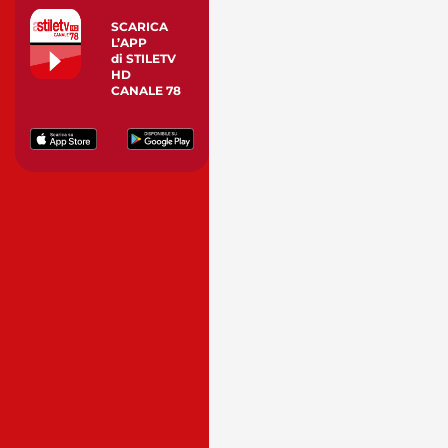
SCARICA
L’APP
di STILETV
HD
CANALE 78