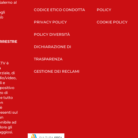
Salerno al
CODICE ETICO CONDOTTA
POLICY
gli
/o
PRIVACY POLICY
COOKIE POLICY
POLICY DIVERSITÀ
ERRESTRE
DICHIARAZIONE DI
TRASPARENZA
LETV è
a
GESTIONE DEI RECLAMI
ziale, di
dio/video,
i e
spositivo
zo di
 e tutto
on
 è
esenti sul
un
nibile ad
ora gli
aggiosi.