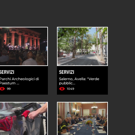
SERVIZI
SERVIZI
Parchi Archeologici di
Salerno, Avella: "Verde
Paestum ...
pubblic...
99
1049