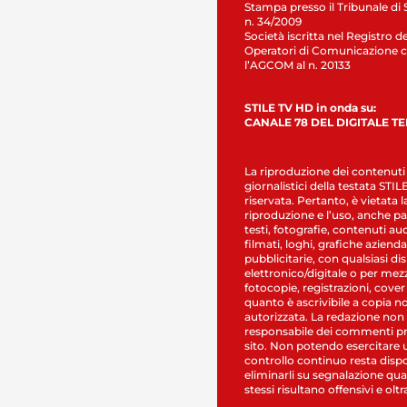
Stampa presso il Tribunale di 
n. 34/2009
Società iscritta nel Registro de
Operatori di Comunicazione c
l’AGCOM al n. 20133
STILE TV HD in onda su:
CANALE 78 DEL DIGITALE T
La riproduzione dei contenuti
giornalistici della testata STI
riservata. Pertanto, è vietata l
riproduzione e l’uso, anche par
testi, fotografie, contenuti au
filmati, loghi, grafiche aziendal
pubblicitarie, con qualsiasi di
elettronico/digitale o per mez
fotocopie, registrazioni, cover
quanto è ascrivibile a copia n
autorizzata. La redazione non
responsabile dei commenti pr
sito. Non potendo esercitare 
controllo continuo resta dispo
eliminarli su segnalazione qual
stessi risultano offensivi e oltr