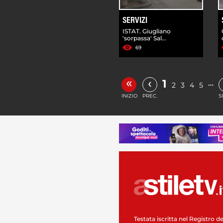
SERVIZI
ISTAT. Giugliano
'sorpassa' Sal...
69
«
‹
1
…
2
3
4
5
INIZIO
PREC.
S
Testata iscritta nel Registro de