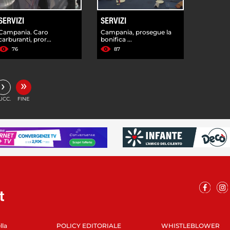
SERVIZI
SERVIZI
Campania. Caro
Campania, prosegue la
carburanti, pror...
bonifica ...
76
87
»
›
UCC.
FINE
lla
POLICY EDITORIALE
WHISTLEBLOWER