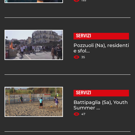
193
SERVIZI
Pozzuoli (Na), residenti
e sfol...
35
SERVIZI
Battipaglia (Sa), Youth
Summer ...
47