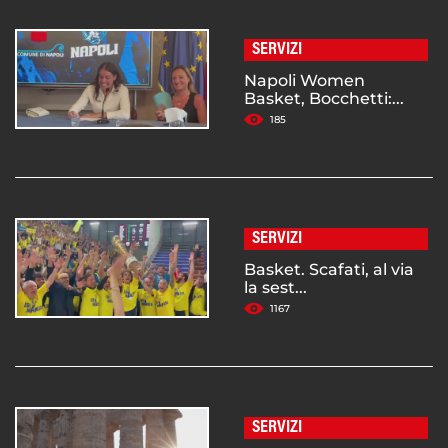
SERVIZI
Napoli Women
Basket, Bocchetti:...
185
SERVIZI
Basket. Scafati, al via
la sest...
1167
SERVIZI