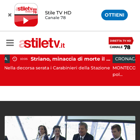
Stile TV HD
OTTIENI
Canale 78
Striano, minaccia di morte il sindaco: 67enne ai domiciliari
CRONACA
06:17
rata i Carabinieri della Stazione
MONTECORICE. Blitz congiunto
pol...