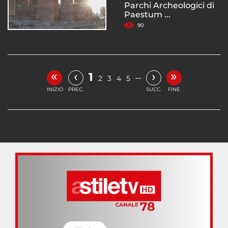
Parchi Archeologici di
Paestum ...
90
«
»
‹
›
1
…
2
3
4
5
INIZIO
PREC.
SUCC.
FINE