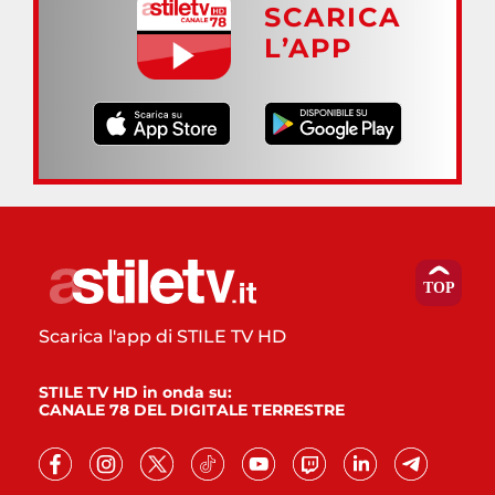
SCARICA
L’APP
Scarica l'app di STILE TV HD
STILE TV HD in onda su:
CANALE 78 DEL DIGITALE TERRESTRE