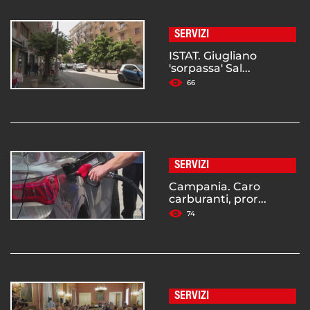
SERVIZI
ISTAT. Giugliano
'sorpassa' Sal...
66
SERVIZI
Campania. Caro
carburanti, pror...
74
SERVIZI