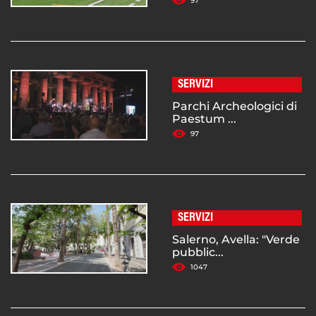
97
SERVIZI
Parchi Archeologici di
Paestum ...
97
SERVIZI
Salerno, Avella: "Verde
pubblic...
1047