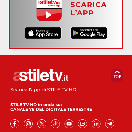
SCARICA
L’APP
Scarica l'app di STILE TV HD
STILE TV HD in onda su:
CANALE 78 DEL DIGITALE TERRESTRE