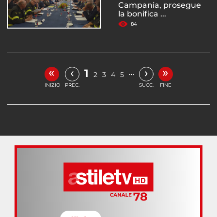
Campania, prosegue
la bonifica ...
84
«
»
‹
›
1
…
2
3
4
5
INIZIO
PREC.
SUCC.
FINE