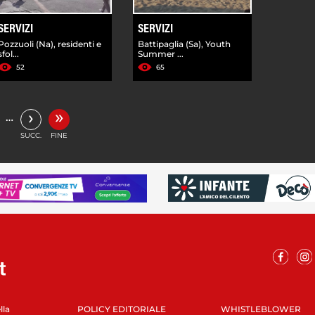
SERVIZI
SERVIZI
Pozzuoli (Na), residenti e
Battipaglia (Sa), Youth
sfol...
Summer ...
52
65
»
›
…
SUCC.
FINE
lla
POLICY EDITORIALE
WHISTLEBLOWER