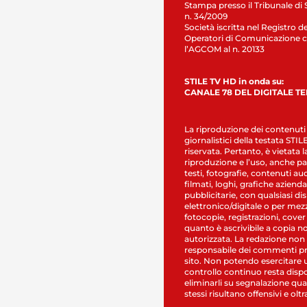
Stampa presso il Tribunale di 
n. 34/2009
Società iscritta nel Registro de
Operatori di Comunicazione c
l’AGCOM al n. 20133
STILE TV HD in onda su:
CANALE 78 DEL DIGITALE T
La riproduzione dei contenuti
giornalistici della testata STI
riservata. Pertanto, è vietata l
riproduzione e l’uso, anche par
testi, fotografie, contenuti au
filmati, loghi, grafiche aziendal
pubblicitarie, con qualsiasi di
elettronico/digitale o per mez
fotocopie, registrazioni, cover
quanto è ascrivibile a copia n
autorizzata. La redazione non
responsabile dei commenti pr
sito. Non potendo esercitare 
controllo continuo resta dispo
eliminarli su segnalazione qual
stessi risultano offensivi e oltr