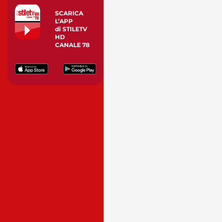
SCARICA
L’APP
di STILETV
HD
CANALE 78