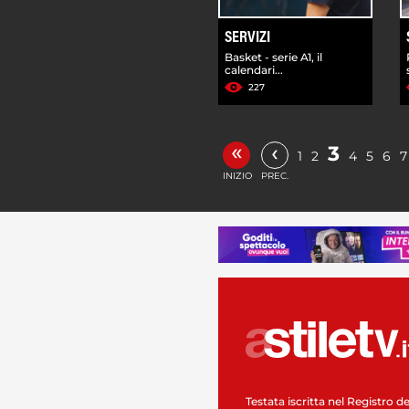
SERVIZI
Basket - serie A1, il
calendari...
227
«
‹
3
1
2
4
5
6
7
INIZIO
PREC.
Testata iscritta nel Registro de