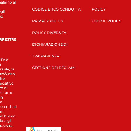
Salerno al
CODICE ETICO CONDOTTA
POLICY
gli
/o
PRIVACY POLICY
COOKIE POLICY
POLICY DIVERSITÀ
ERRESTRE
DICHIARAZIONE DI
TRASPARENZA
LETV è
a
GESTIONE DEI RECLAMI
ziale, di
dio/video,
i e
spositivo
zo di
 e tutto
on
 è
esenti sul
un
nibile ad
ora gli
aggiosi.