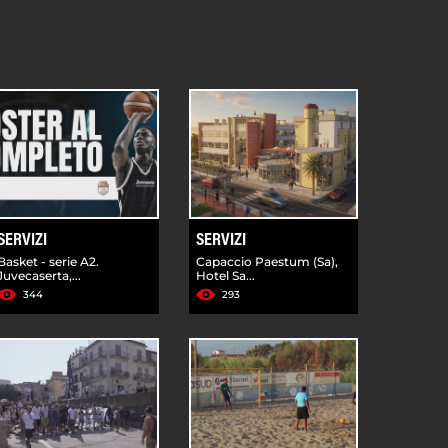
SERVIZI
SERVIZI
Basket - serie A2.
Capaccio Paestum (Sa),
Juvecaserta,...
Hotel Sa...
344
293