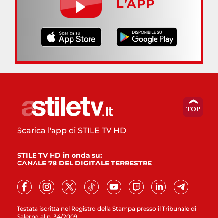
L’APP
Scarica l'app di STILE TV HD
STILE TV HD in onda su:
CANALE 78 DEL DIGITALE TERRESTRE
Testata iscritta nel Registro della Stampa presso il Tribunale di
Salerno al n. 34/2009