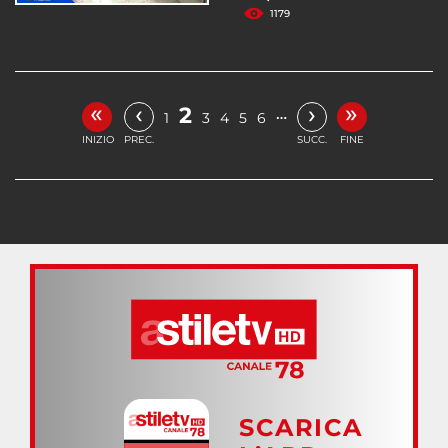
1179
«
»
‹
›
2
…
1
3
4
5
6
INIZIO
PREC.
SUCC.
FINE
SCARICA